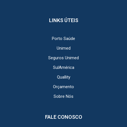
LINKS ÚTEIS
Porto Saúde
Unimed
Seguros Unimed
SulAmérica
Quallity
Orçamento
Sobre Nós
FALE CONOSCO