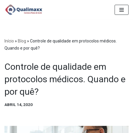
Pular
para
o
conteúdo
Início
»
Blog
»
Controle de qualidade em protocolos médicos.
Quando e por quê?
Controle de qualidade em
protocolos médicos. Quando e
por quê?
ABRIL 14, 2020