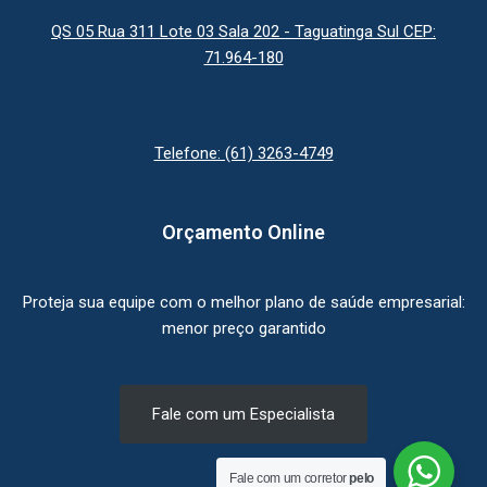
QS 05 Rua 311 Lote 03 Sala 202 - Taguatinga Sul CEP:
71.964-180
Telefone: (61) 3263-4749
Orçamento Online
Proteja sua equipe com o melhor plano de saúde empresarial:
menor preço garantido
Fale com um Especialista
Fale com um corretor
pelo