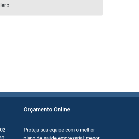
ler »
Orçamento Online
02 -
Proteja sua equipe com o melhor
80
plano de saúde empresarial: menor