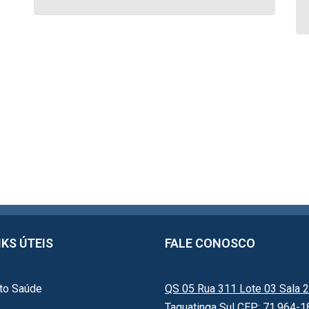
NKS ÚTEIS
FALE CONOSCO
to Saúde
QS 05 Rua 311 Lote 03 Sala 2
Taguatinga Sul CEP: 71.964-1