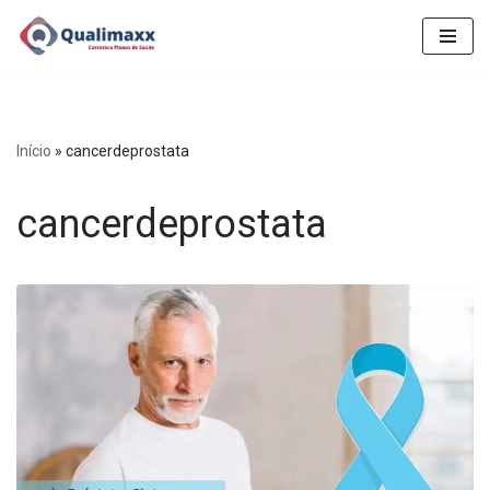
Pular
para
o
conteúdo
Início
»
cancerdeprostata
cancerdeprostata