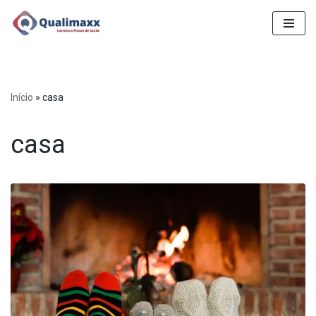
Pular
para
o
conteúdo
Início
»
casa
casa