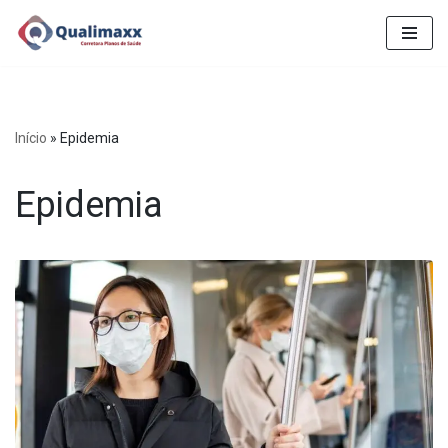
Pular
para
o
conteúdo
Início
»
Epidemia
Epidemia