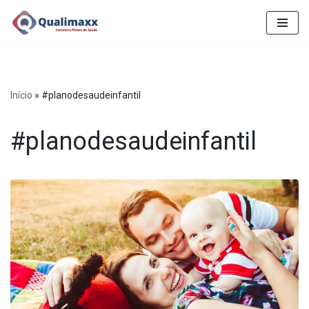
Pular
para
o
conteúdo
Início
»
#planodesaudeinfantil
#planodesaudeinfantil