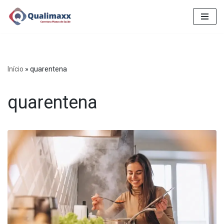
Pular
para
o
conteúdo
Início
»
quarentena
quarentena