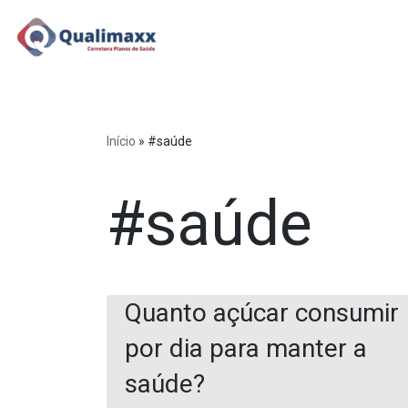
Pular
para
o
conteúdo
Início
»
#saúde
#saúde
Quanto açúcar consumir
por dia para manter a
saúde?